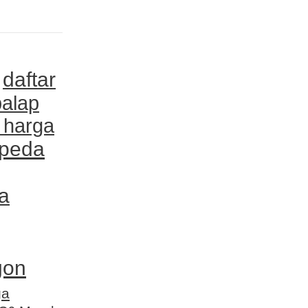
daftar
balap
r harga
epeda
a
gon
ga