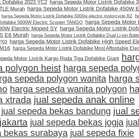
ik Dofabike 2023 YC2
harga Sepeda Motor Listrik Dofabike
harga Sepeda Motor Listrik Dofabike 450W El
TLE Murah
h
harga Sepeda Motor Listrik Dofabike 5000w electric motorcycle RZ
harga Sepeda Motor L
k Dofabike 5000W Electric Scooter TANGO
00W Electric Moped SY
harga Sepeda Motor Listrik Dof
S E6 Murah
harga Sepeda Motor Listrik Dofabike Dual Li-ion Batt
harga Sepeda Motor Listrik Dofabike High Speed Ele
DP03
M16
harga Sepeda Motor Listrik Dofabike Most Affordable Elec
har
peda Motor Listrik Kargo Roda Tiga Dofabike Giant
 polygon heist
harga sepeda poly
rga sepeda polygon wanita
harga 
no
h
harga sepeda wanita polygon
jual sepeda anak online
 xtrada
jual 
jual sepeda bekas bandung
jakarta
jual sepeda bekas jogja
jua
 bekas surabaya
jual sepeda fixie