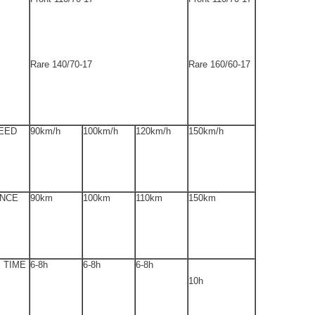
Rare 140/70-17
Rare 160/60-17
EED
90km/h
100km/h
120km/h
150km/h
ANCE
90km
100km
11
0km
1
5
0km
 TIME
6-8h
6-8h
6-8h
10h