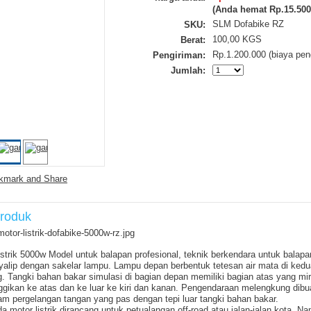
(Anda hemat
Rp.15.500
SLM Dofabike RZ
SKU:
100,00 KGS
Berat:
Rp.1.200.000 (biaya pen
Pengiriman:
Jumlah:
Produk
strik 5000w Model untuk balapan profesional, teknik berkendara untuk balapa
alip dengan sakelar lampu. Lampu depan berbentuk tetesan air mata di kedua
. Tangki bahan bakar simulasi di bagian depan memiliki bagian atas yang mir
ggikan ke atas dan ke luar ke kiri dan kanan. Pengendaraan melengkung dibu
am pergelangan tangan yang pas dengan tepi luar tangki bahan bakar.
 motor listrik dirancang untuk petualangan off-road atau jalan-jalan kota. N