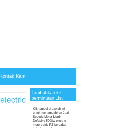
Kontak Kami
Tambahkan ke
electric
permintaan List
Klik tombol di bawah ini
untuk menambahkan Jual
Sepeda Motor Listrik
Dofabike 5000w electric
motorcycle RZ ke daftar