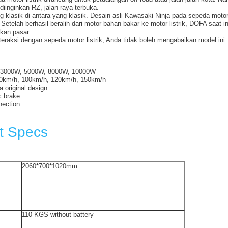
 diinginkan RZ, jalan raya terbuka.
 klasik di antara yang klasik. Desain asli Kawasaki Ninja pada sepeda motor 
 Setelah berhasil beralih dari motor bahan bakar ke motor listrik, DOFA saat i
kan pasar.
teraksi dengan sepeda motor listrik, Anda tidak boleh mengabaikan model ini.
: 3000W, 5000W, 8000W, 10000W
0km/h, 100km/h, 120km/h, 150km/h
a original design
 brake
nection
t Specs
2060*700*1020mm
110 KGS without battery