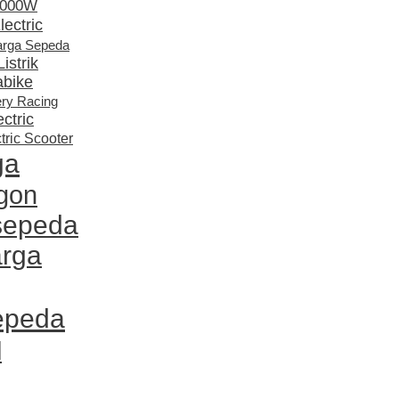
 3000W
ectric
arga Sepeda
istrik
abike
ery Racing
ctric
tric Scooter
ga
gon
sepeda
arga
sepeda
l