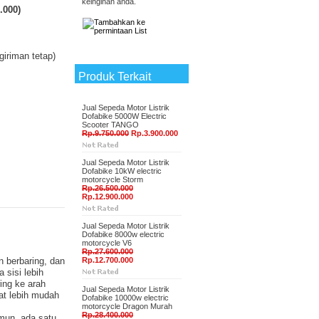
keinginan anda.
.000
)
giriman tetap)
Produk Terkait
Jual Sepeda Motor Listrik
Dofabike 5000W Electric
Scooter TANGO
Rp.9.750.000
Rp.3.900.000
Jual Sepeda Motor Listrik
Dofabike 10kW electric
motorcycle Storm
Rp.26.500.000
Rp.12.900.000
Jual Sepeda Motor Listrik
Dofabike 8000w electric
motorcycle V6
Rp.27.600.000
n berbaring, dan
Rp.12.700.000
 sisi lebih
ing ke arah
Jual Sepeda Motor Listrik
at lebih mudah
Dofabike 10000w electric
motorcycle Dragon Murah
Rp.28.400.000
amun, ada satu