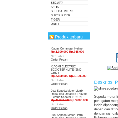
SEGWAY
SELIS
SEPEDA LISTRIK
SUPER RIDER
TIGER
UNITY
Produk terbaru
Xiaomi Commuter Helmet
Rp.1.300.000
Rp.745.000
Order Pesan
XIAOMI ELECTRIC
SCOOTER 4LITE (2ND
GEN )
Rp.7.500.000
Rp.3.100.000
Deskripsi 
Order Pesan
Jual Sepeda Motor Listrik
Roda Tiga Dofabike Tricycle
Sepeda motor li
Electric Scooter LUXUN
Rp.11.650.000
Rp.3.800.000
peringatan meny
indah dipandang
Order Pesan
depan dan ditin
dengan sisi dal
Jual Sepeda Motor Listrik
Beberapa sepeda