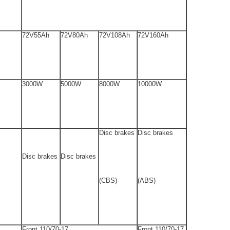
72V55Ah
72V80Ah
72V10
8
Ah
72V1
6
0Ah
3000W
5000W
8000W
10000W
Disc brakes
Disc brakes
Disc brakes
Disc brakes
(
C
BS)
(ABS)
Front 110/70-17
Front 110/70-17