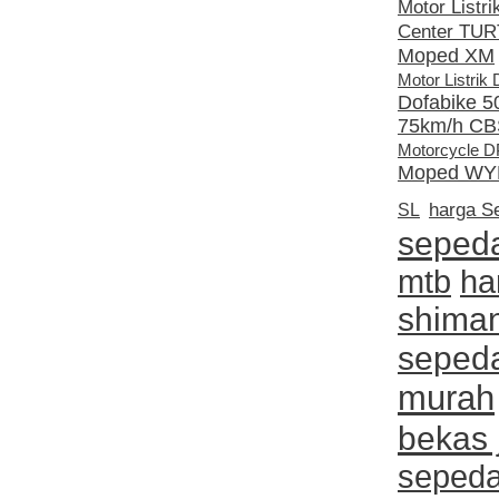
Motor Listr
Center TUR
Moped XM
Motor Listri
Dofabike 5
75km/h CB
Motorcycle 
Moped WY
SL
harga Se
sepeda
mtb
ha
shima
sepeda
murah
bekas 
sepeda