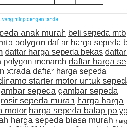
k yang mirip dengan tanda
epeda anak murah
beli sepeda mtb
mtb polygon
daftar harga sepeda 
n
daftar harga sepeda bekas
dafta
daftar harga s
 polygon monarch
n xtrada
daftar harga sepeda
dinamo starter motor untuk seped
gambar sepeda
gambar sepeda
harga harga
grosir sepeda murah
a motor
harga sepeda balap poly
ah
harga sepeda biasa murah
har