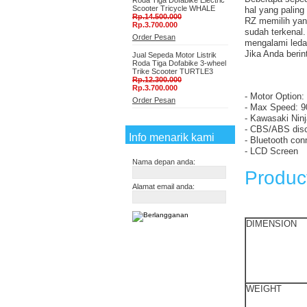
Roda Tiga Dofabike Electric
Scooter Tricycle WHALE
hal yang paling
Rp.14.500.000
RZ memilih yang
Rp.3.700.000
sudah terkenal.
Order Pesan
mengalami leda
Jika Anda berin
Jual Sepeda Motor Listrik
Roda Tiga Dofabike 3-wheel
Trike Scooter TURTLE3
Rp.12.300.000
Rp.3.700.000
- Motor Option
Order Pesan
- Max Speed: 9
- Kawasaki Ninj
- CBS/ABS disc
Info menarik kami
- Bluetooth con
- LCD Screen
Nama depan anda:
Produc
Alamat email anda:
DIMENSION
WEIGHT