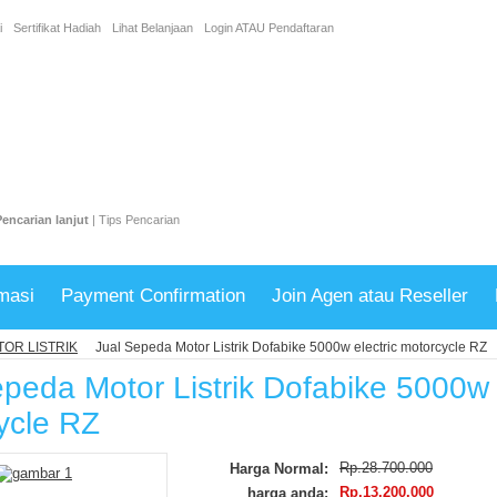
i
Sertifikat Hadiah
Lihat Belanjaan
Login
ATAU
Pendaftaran
Pencarian lanjut
|
Tips Pencarian
masi
Payment Confirmation
Join Agen atau Reseller
OR LISTRIK
Jual Sepeda Motor Listrik Dofabike 5000w electric motorcycle RZ
peda Motor Listrik Dofabike 5000w 
ycle RZ
Rp.28.700.000
Harga Normal:
Rp.13.200.000
harga anda: