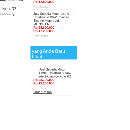
Rp.12.800.000
listrik RZ
ni sedang
Jual Sepeda Motor Listrik
Dofabike 2000W Chinese
Electric Motorcycle
MONSTER
Rp.25.600.000
Rp.12.200.000
yang Anda Baru
Lihat...
Jual Sepeda Motor
Listrik Dofabike 5000w
electric motorcycle RZ
Rp.28.700.000
Rp.13.200.000
Order Pesan