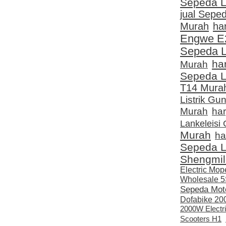
Sepeda L
jual Sepe
Murah
ha
Engwe E
Sepeda L
ha
Murah
Sepeda L
T14 Mura
Listrik G
Murah
har
Lankeleisi
Murah
ha
Sepeda L
Shengmil
Electric Mo
Wholesale 
Sepeda Moto
Dofabike 20
2000W Electr
Scooters H1