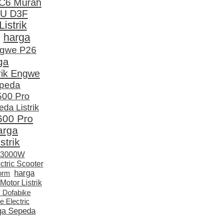
 C6 Murah
YU D3F
istrik
harga
ngwe P26
ga
rik Engwe
epeda
500 Pro
da Listrik
600 Pro
arga
strik
W 3000W
ctric Scooter
harga
torm
otor Listrik
k Dofabike
 Electric
ga Sepeda