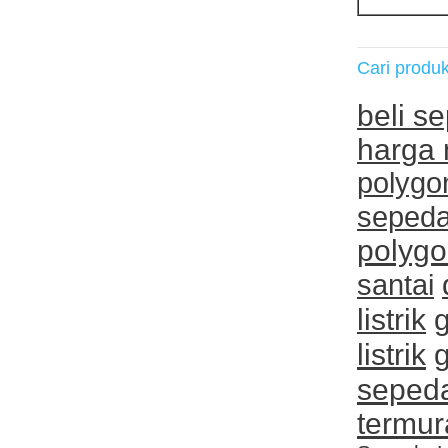
Cari produ
beli s
harga 
polygo
sepeda
polygo
santai
listrik
listrik
seped
termur