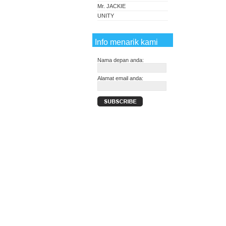
Mr. JACKIE
UNITY
Info menarik kami
Nama depan anda:
Alamat email anda: