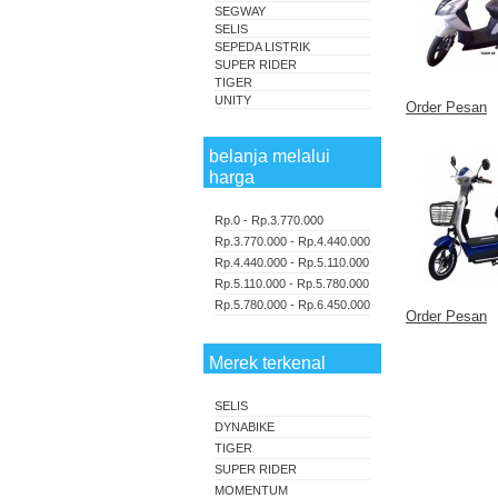
SEGWAY
SELIS
SEPEDA LISTRIK
SUPER RIDER
TIGER
UNITY
Order Pesan
belanja melalui
harga
Rp.0 - Rp.3.770.000
Rp.3.770.000 - Rp.4.440.000
Rp.4.440.000 - Rp.5.110.000
Rp.5.110.000 - Rp.5.780.000
Rp.5.780.000 - Rp.6.450.000
Order Pesan
Merek terkenal
SELIS
DYNABIKE
TIGER
SUPER RIDER
MOMENTUM