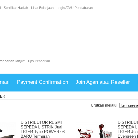
i
Sertifikat Hadiah
Lihat Belanjaan
Login
ATAU
Pendaftaran
Pencarian lanjut
|
Tips Pencarian
masi
Payment Confirmation
Join Agen atau Reseller
GER
Urutkan melalui:
DISTRIBUTOR RESMI
DISTRIBU
SEPEDA LISTRIK Jual
SEPEDA L
TIGER Type POWER 08
TIGER Jual
BARU Termurah
Evergreen