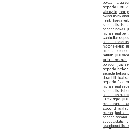
bekas
harga s
sepeda untuk 
harg
wimcycle
skuter listrik an
listrik
harga ter
sepeda listrik
j
sepeda bekas
j
murah
jual bel
controller seped
sepeda motor list
motor elektrik
ju
mtb
jual otoped l
murah
jual sep
online murah
jual s
polygon
sepeda bekas 
sepeda bekas p
downhill
jual s
sepeda fixie o
murah
jual sepe
sepeda listrik be
sepeda listrik m
listrik tiger
jual
motor listrik bek
second
jual s
murah
jual sep
sepeda second
sepeda statis
ju
skateboard listri