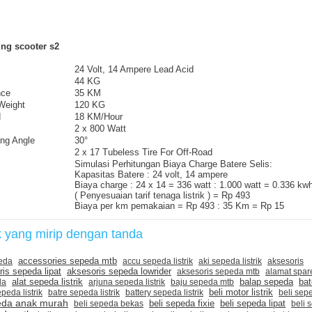
ng scooter s2
24 Volt, 14 Ampere Lead Acid
44 KG
nce
35 KM
Weight
120 KG
d
18 KM/Hour
2 x 800 Watt
ng Angle
30°
2 x 17 Tubeless Tire For Off-Road
Simulasi Perhitungan Biaya Charge Batere Selis:
Kapasitas Batere : 24 volt, 14 ampere
Biaya charge : 24 x 14 = 336 watt : 1.000 watt = 0.336 kw
( Penyesuaian tarif tenaga listrik ) = Rp 493
Biaya per km pemakaian = Rp 493 : 35 Km = Rp 15
k yang mirip dengan tanda
accessories sepeda mtb
eda
accu sepeda listrik
aki sepeda listrik
aksesoris
aksesoris sepeda lowrider
is sepeda lipat
aksesoris sepeda mtb
alamat spar
balap sepeda
bat
da
alat sepeda listrik
arjuna sepeda listrik
baju sepeda mtb
beli motor listrik
peda listrik
batre sepeda listrik
battery sepeda listrik
beli sep
peda anak murah
beli sepeda fixie
beli sepeda lipat
beli sepeda bekas
beli 