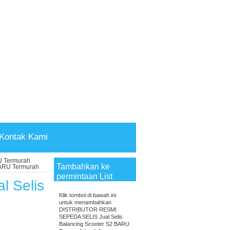
Kontak Kami
U Termurah
Tambahkan ke
BARU Termurah
permintaan List
 Selis
Klik tombol di bawah ini
untuk menambahkan
DISTRIBUTOR RESMI
SEPEDA SELIS Jual Selis
Balancing Scooter S2 BARU