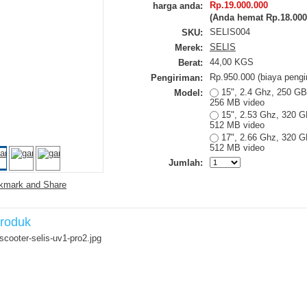
Rp.19.000.000
harga anda:
(Anda hemat
Rp.18.000
SELIS004
SKU:
SELIS
Merek:
44,00 KGS
Berat:
Rp.950.000 (biaya pengi
Pengiriman:
15", 2.4 Ghz, 250 GB 
Model:
256 MB video
15", 2.53 Ghz, 320 GB
512 MB video
17", 2.66 Ghz, 320 GB
512 MB video
Jumlah:
Produk