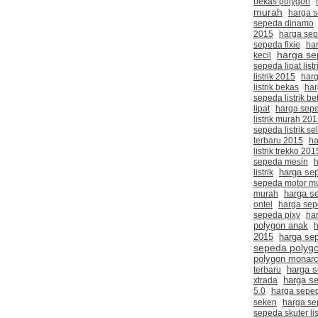
bekas polygon
murah
harga 
sepeda dinamo
2015
harga sep
sepeda fixie
ha
harga se
kecil
sepeda lipat listr
listrik 2015
harg
listrik bekas
har
sepeda listrik be
lipat
harga seped
listrik murah 20
sepeda listrik se
terbaru 2015
ha
listrik trekko 201
sepeda mesin
h
listrik
harga sep
sepeda motor m
harga s
murah
ontel
harga sep
sepeda pixy
ha
polygon anak
2015
harga se
sepeda polygo
polygon monarc
harga s
terbaru
harga se
xtrada
5.0
harga seped
seken
harga se
sepeda skuter lis