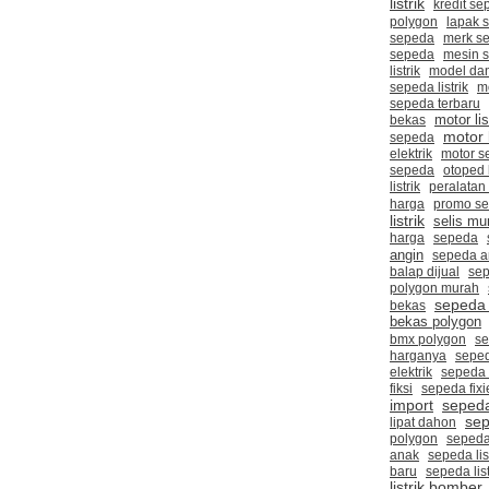
listrik
kredit s
polygon
lapak 
sepeda
merk se
sepeda
mesin s
listrik
model da
sepeda listrik
m
sepeda terbaru
bekas
motor lis
motor l
sepeda
elektrik
motor se
sepeda
otoped l
listrik
peralatan
harga
promo s
listrik
selis mu
harga
sepeda
angin
sepeda a
balap dijual
sep
polygon murah
sepeda
bekas
bekas polygon
bmx polygon
se
harganya
seped
elektrik
sepeda 
fiksi
sepeda fixi
seped
import
sep
lipat dahon
polygon
sepeda
anak
sepeda lis
baru
sepeda lis
listrik bomber