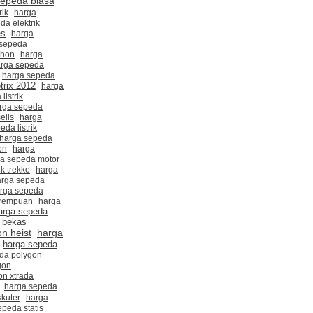
sepeda biasa
rik
harga
da elektrik
es
harga
 sepeda
ahon
harga
rga sepeda
harga sepeda
etrix 2012
harga
listrik
rga sepeda
elis
harga
da listrik
harga sepeda
on
harga
a sepeda motor
ik trekko
harga
arga sepeda
rga sepeda
erempuan
harga
arga sepeda
 bekas
n heist
harga
harga sepeda
da polygon
gon
on xtrada
harga sepeda
kuter
harga
epeda statis