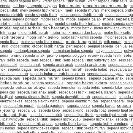
epeda
kredit sepeda listrik
kredit sepeda listrik murah
kredit sepeda listrik selis
kr
listrik motor
list harga sepeda polygon
macam macam sepeda
sepeda
m
merk sepeda onth
peda listrik
merk sepeda listrik terbaik
merk sepeda murah
epeda elektrik
mesin sepeda listrik
mesin sepeda listrik murah
model dan harg
model sepeda 
n harga sepeda polygon
model sepeda
model sepeda balap
odel sepeda listrik dan harganya
model sepeda listrik terbaru
model sepeda pol
model sepeda terbaru dan harganya
motor betrix
motor listrik anak murah
motor listrik murah dan bagus
trik harga
motor listrik murah
motor listrik selis
istrik terbaru
motor listrik trekko
motor listrik untuk sepeda
motor sepeda
mo
motor tenaga listrik
peda listrik
motor sepeda listrik murah
mtb murah
mtb p
otopet listrik harga
istrik
otopet listrik
part sepeda
penjual sepeda
penjual s
 sepeda
perlengkapan sepeda
permainan balap sepeda
polygon sepeda
poly
selis
promo sepeda polygon
epeda
promo sepeda anak
review sepeda listrik
rah
selis sepeda
selis sepeda listrik
selis sepeda listrik butterfly black
selis sep
sepeda anak bmx
sepeda aki
sepeda anak
sepeda anak anak
sepeda anak 
sepeda bagus dan murah
sepeda bagus
ntik
sepeda balap
sepeda balap
sepeda balap murah berkualitas
eda balap murah
sepeda balap polygon
sep
sepeda baru murah
sepeda baterai anak
sepeda baru
sepeda baterai
sep
sepeda bekas jakarta
 bekas bandung
sepeda bekas dijual
sepeda bekas
sepeda bekas surabaya
sepeda bermotor
sepeda betrix
sepeda bike
sepe
sepeda dahon
peda cas
sepeda cas anak anak
sepeda cas listrik
sepeda 
a dijual
sepeda dinamo listrik
sepeda downhill murah
sepeda dunhill
sepeda e
elektrik bekas
sepeda elektrik harga
sepeda elektrik murah
sepeda federal
se
sepeda genio
sepeda
e
sepeda fixie murah
sepeda gandeng
sepeda harga
a jepang
sepeda jual
sepeda kebo
sepeda kuno
sepeda lipat
sepeda lipat b
eda lipat dijual
sepeda lipat elektrik
sepeda lipat listrik
sepeda lipat murah
se
 lipat wimcycle
sepeda listrik
sepeda listrik 2016
sepeda listrik anak
sepeda lis
sepeda listrik arjuna
sepeda listrik bandung
trik anak2
sepeda listrik bagus
s
trik bekas
sepeda listrik bekas dijual
sepeda listrik bekas murah
sepeda listrik be
sepeda listrik butterfly
sepeda listrik dan harganya
sepeda listrik harga
sepeda l