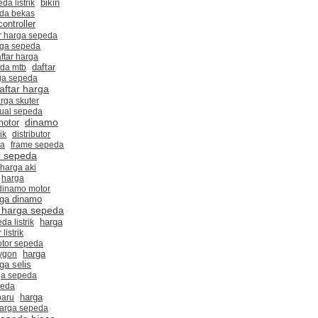
da listrik
bikin
eda bekas
controller
r harga sepeda
rga sepeda
ftar harga
daftar
eda mtb
rga sepeda
aftar harga
arga skuter
jual sepeda
dinamo
motor
ik
distributor
da
frame sepeda
 sepeda
harga aki
harga
dinamo motor
rga dinamo
 harga sepeda
a listrik
harga
listrik
tor sepeda
harga
ygon
ga selis
ga sepeda
peda
baru
harga
arga sepeda