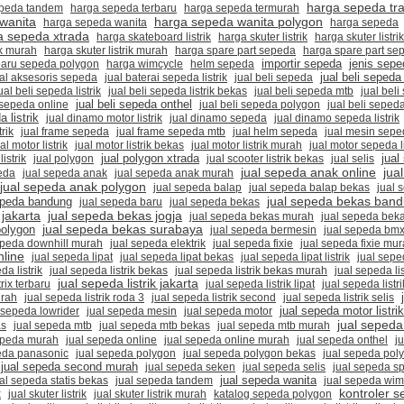
harga sepeda trai
epeda tandem
harga sepeda terbaru
harga sepeda termurah
wanita
harga sepeda wanita polygon
harga sepeda wanita
harga sepeda
a sepeda xtrada
harga skateboard listrik
harga skuter listrik
harga skuter listri
ak murah
harga skuter listrik murah
harga spare part sepeda
harga spare part se
importir sepeda
jenis sepe
baru sepeda polygon
harga wimcycle
helm sepeda
jual beli sepeda
ual aksesoris sepeda
jual baterai sepeda listrik
jual beli sepeda
ual beli sepeda listrik
jual beli sepeda listrik bekas
jual beli sepeda mtb
jual bel
i sepeda online
jual beli sepeda onthel
jual beli sepeda polygon
jual beli seped
a listrik
jual dinamo motor listrik
jual dinamo sepeda
jual dinamo sepeda listrik
rik
jual frame sepeda
jual frame sepeda mtb
jual helm sepeda
jual mesin seped
al motor listrik
jual motor listrik bekas
jual motor listrik murah
jual motor sepeda li
jual polygon xtrada
istrik
jual polygon
jual scooter listrik bekas
jual selis
jual
jua
jual sepeda anak online
eda
jual sepeda anak
jual sepeda anak murah
jual sepeda anak polygon
jual sepeda balap
jual sepeda balap bekas
jual 
jual sepeda bekas ban
epeda bandung
jual sepeda baru
jual sepeda bekas
jakarta
jual sepeda bekas jogja
jual sepeda bekas murah
jual sepeda beka
olygon
jual sepeda bekas surabaya
jual sepeda bermesin
jual sepeda bm
epeda downhill murah
jual sepeda elektrik
jual sepeda fixie
jual sepeda fixie mu
nline
jual sepeda lipat
jual sepeda lipat bekas
jual sepeda lipat listrik
jual sepe
da listrik
jual sepeda listrik bekas
jual sepeda listrik bekas murah
jual sepeda lis
jual sepeda listrik jakarta
trix terbaru
jual sepeda listrik lipat
jual sepeda listr
urah
jual sepeda listrik roda 3
jual sepeda listrik second
jual sepeda listrik selis
 sepeda lowrider
jual sepeda mesin
jual sepeda motor
jual sepeda motor listrik
jual seped
as
jual sepeda mtb
jual sepeda mtb bekas
jual sepeda mtb murah
epeda murah
jual sepeda online
jual sepeda online murah
jual sepeda onthel
j
eda panasonic
jual sepeda polygon
jual sepeda polygon bekas
jual sepeda pol
jual sepeda second murah
jual sepeda seken
jual sepeda selis
jual sepeda sp
jual sepeda wanita
al sepeda statis bekas
jual sepeda tandem
jual sepeda wim
kontroler 
k
jual skuter listrik
jual skuter listrik murah
katalog sepeda polygon