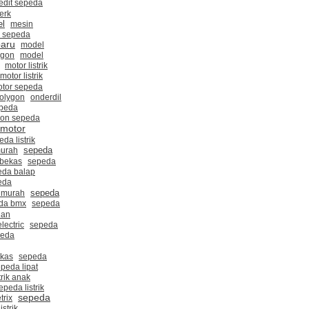
edit sepeda
erk
el
mesin
a sepeda
baru
model
ygon
model
motor listrik
motor listrik
tor sepeda
olygon
onderdil
epeda
gon sepeda
 motor
eda listrik
sepeda
murah
 bekas
sepeda
eda balap
eda
sepeda
 murah
da bmx
sepeda
dan
lectric
sepeda
peda
ekas
sepeda
peda lipat
trik anak
epeda listrik
sepeda
trix
istrik