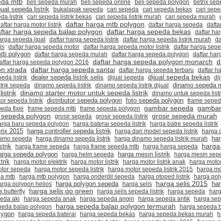
eda mtb
beli sepeda murah
beli sepeda online
beli sepeda polygon
betrix sepe
uat sepeda listrik
bukalapak sepeda
cari sepeda
cari sepeda bekas
cari sep
da listrik
cari sepeda listrik bekas
cari sepeda listrik murah
cari sepeda murah
daftar harga mtb polygon
aftar harga motor listrik
daftar harga sepeda
dafta
ftar harga sepeda balap polygon
daftar harga sepeda bekas
daftar ha
arga sepeda lipat
daftar harga sepeda listrik
daftar harga sepeda listrik murah
da
is
daftar harga sepeda motor
daftar harga sepeda motor listrik
daftar harga sep
tb polygon
daftar harga sepeda murah
daftar harga sepeda polygon
daftar ha
d
daftar harga sepeda polygon monarch
aftar harga sepeda polygon 2016
n xtrada
daftar harga sepeda santai
daftar harga sepeda terbaru
daftar h
dijual sepeda bekas
eda listrik
dealer sepeda listrik selis
dijual sepeda
di
dinamo sepeda 
strik sepeda
dinamo sepeda listrik
dinamo sepeda listrik dijual
istrik
dinamo starter motor untuk sepeda listrik
dinamo untuk sepeda listr
distributor sepeda polygon
foto sepeda polygon
tor sepeda listrik
frame sepe
gambar sepeda
gambar
eda fixie
frame sepeda mtb
frame sepeda polygon
grosir sepeda murah
 sepeda polygon
grosir sepeda
grosir sepeda listrik
arga baru sepeda polygon
harga baterai sepeda listrik
harga batre sepeda listrik
rix 2015
harga controller sepeda listrik
harga dan model sepeda listrik
harga 
ha
namo sepeda
harga dinamo sepeda listrik
harga dinamo sepeda listrik murah
harga
strik
harga frame sepeda
harga frame sepeda mtb
harga harga sepeda
arga sepeda polygon
harga helm sepeda
harga mesin listrik
harga mesin seped
trik
harga motor elektrik
harga motor listrik
harga motor listrik anak
harga motor 
otor sepeda
harga motor sepeda listrik
harga motor sepeda listrik 2015
harga mo
ga mtb
harga mtb polygon
harga onderdil sepeda
harga otoped listrik
harga pol
harga polygon sepeda
harga selis 2015
har
arga polygon helios
harga selis
harga selis go green
s butterfly
harga selis sepeda listrik
harga sepeda
har
eda aki
harga sepeda anak
harga sepeda angin
harga sepeda antik
harga se
harga sepeda balap polygon termurah
peda balap polygon
harga sepeda 
lygon
harga sepeda baterai
harga sepeda bekas
harga sepeda bekas murah
h