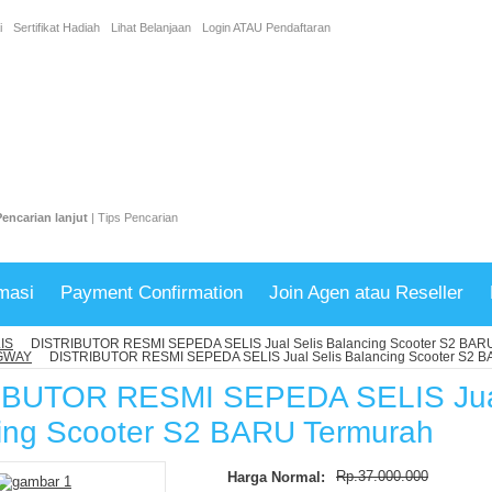
i
Sertifikat Hadiah
Lihat Belanjaan
Login
ATAU
Pendaftaran
Pencarian lanjut
|
Tips Pencarian
masi
Payment Confirmation
Join Agen atau Reseller
IS
DISTRIBUTOR RESMI SEPEDA SELIS Jual Selis Balancing Scooter S2 BAR
GWAY
DISTRIBUTOR RESMI SEPEDA SELIS Jual Selis Balancing Scooter S2 
IBUTOR RESMI SEPEDA SELIS Jual
ing Scooter S2 BARU Termurah
Rp.37.000.000
Harga Normal: