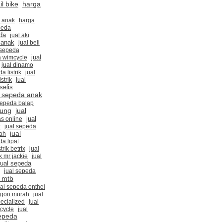
harga
l bike
k anak
harga
peda
da
jual aki
 anak
jual beli
i sepeda
jual
a wimcycle
jual dinamo
a listrik
jual
strik
jual
 selis
l sepeda anak
sepeda balap
dung
jual
jual
s online
x
jual sepeda
jual
rah
da lipat
trik betrix
jual
ik mr jackie
jual
jual sepeda
jual sepeda
a mtb
ual sepeda onthel
ygon murah
jual
ecialized
jual
cycle
jual
sepeda