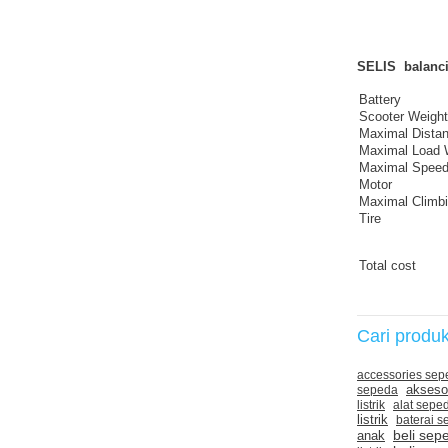
SELIS balanci
Battery
Scooter Weight
Maximal Dista
Maximal Load 
Maximal Spee
Motor
Maximal Climbi
Tire
Total cost
Cari produ
accessories sep
sepeda
aksesor
listrik
alat sepe
listrik
baterai se
beli se
anak