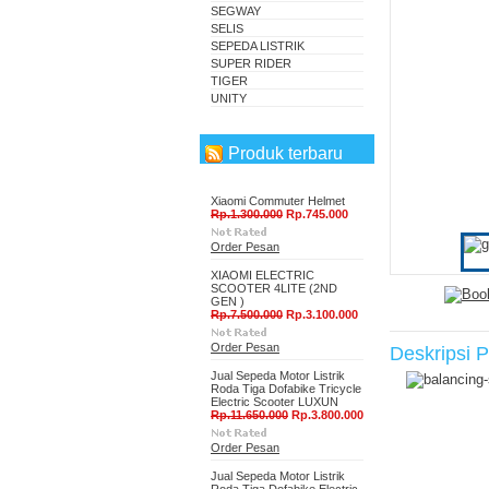
SEGWAY
SELIS
SEPEDA LISTRIK
SUPER RIDER
TIGER
UNITY
Produk terbaru
Xiaomi Commuter Helmet
Rp.1.300.000
Rp.745.000
Order Pesan
XIAOMI ELECTRIC
SCOOTER 4LITE (2ND
GEN )
Rp.7.500.000
Rp.3.100.000
Order Pesan
Deskripsi 
Jual Sepeda Motor Listrik
Roda Tiga Dofabike Tricycle
Electric Scooter LUXUN
Rp.11.650.000
Rp.3.800.000
Order Pesan
Jual Sepeda Motor Listrik