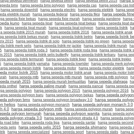
harga 
harga sepeda bermesin
harga sepeda betrix
harga sepeda betrix 2015
sepeda bmx
harga sepeda bmx polygon
harga sepeda cas
harga sepeda cas list
harga sepeda downhill
harga sepeda electric
harga sepeda elektrik
harga sepe
harga sepeda fitn
eda elektrik murah
harga sepeda federal
harga sepeda fiksi
rga sepeda fixie bekas
harga sepeda fixie murah
harga sepeda gandeng
harga
peda kuno
harga sepeda lipat
harga sepeda lipat bekas
harga sepeda lipat d
ik
harga sepeda lipat murah
harga sepeda lipat polygon
harga sepeda listrik
ha
a sepeda listrik 2015 murah
harga sepeda listrik 2016
harga sepeda listrik anak
harga sepeda listrik b
ga sepeda listrik bekas murah
harga sepeda listrik betrix
trix 2015
harga sepeda listrik di solo
harga sepeda listrik go green
harga sepeda 
a listrik merk selis
harga sepeda listrik mr jackie
harga sepeda listrik murah
ha
15
harga sepeda listrik roda 3
harga sepeda listrik roda tiga
harga sepeda listrik s
lis 2015
harga sepeda listrik selis butterfly
harga sepeda listrik terbaru
harga sepe
rga sepeda listrik termurah
harga sepeda listrik tiger
harga sepeda listrik trekko
5
harga sepeda listrik yamaha
harga sepeda lowrider
harga sepeda merk polyg
arga sepeda mesin listrik
harga sepeda motor
harga sepeda motor elektrik
harg
eda motor listrik 2015
harga sepeda motor listrik anak
harga sepeda motor listr
urah
harga sepeda mtb
harga sepeda mtb murah
harga sepeda mtb polygon
h
epeda murah 2015
harga sepeda olahraga
harga sepeda murah berkualitas
ha
harga sepeda paling murah
eda onthel
harga sepeda pancal
harga sepeda p
rga sepeda polygon
harga sepeda polygon 2015
harga sepeda polygon 2016
h
harga sepeda polygon
harga sepeda polygon baru
harga sepeda polygon bekas
harga sepeda polygo
peda polygon bmx
harga sepeda polygon broadway 3.0
n helios
harga sepeda polygon monarch
harga sepeda polygon monarch 3.0
h 4.0
harga sepeda polygon mtb
harga sepeda polygon murah
harga sepe
epeda polygon termurah
harga sepeda polygon wanita
harga sepeda poly
peda polygon xtrada 3.0
harga sepeda polygon xtrada 4.0
harga sepeda polyg
a road bike
harga sepeda roda tiga
harga sepeda santai
harga sepeda second
harga sepeda shimano
peda selis
harga sepeda selis 2015
harga sepeda s
trik
harga sepeda specialized
harga sepeda sport
harga sepeda statis
harga s