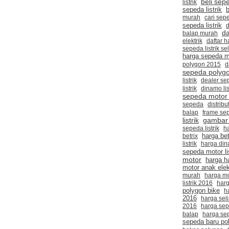
beli sep
listrik
b
sepeda listrik
murah
cari sepe
sepeda listrik
d
da
balap murah
elektrik
daftar h
sepeda listrik sel
harga sepeda m
polygon 2015
d
sepeda polygo
listrik
dealer sep
listrik
dinamo li
sepeda motor l
sepeda
distribu
balap
frame sep
listrik
gambar
sepeda listrik
h
harga bet
betrix
listrik
harga di
sepeda motor li
motor
harga h
motor anak elek
murah
harga m
listrik 2016
har
polygon bike
h
2016
harga seli
2016
harga sep
balap
harga se
sepeda baru po