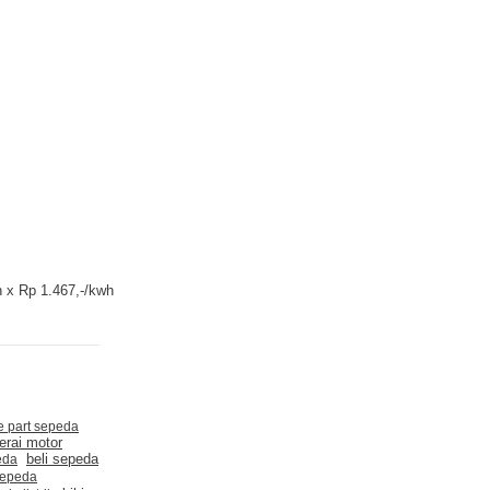
h x Rp 1.467,-/kwh
e part sepeda
erai motor
beli sepeda
eda
sepeda