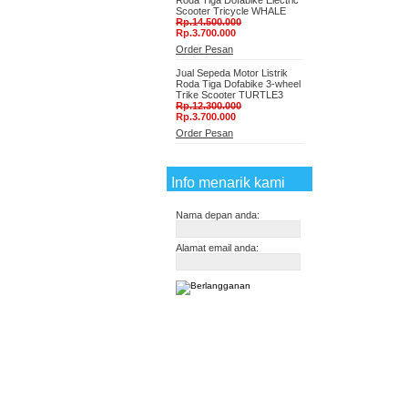
Roda Tiga Dofabike Electric
Scooter Tricycle WHALE
Rp.14.500.000
Rp.3.700.000
Order Pesan
Jual Sepeda Motor Listrik
Roda Tiga Dofabike 3-wheel
Trike Scooter TURTLE3
Rp.12.300.000
Rp.3.700.000
Order Pesan
Info menarik kami
Nama depan anda:
Alamat email anda: