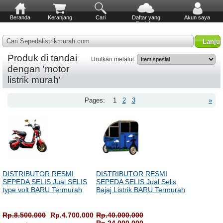
Beranda
Keranjang
Cari
Daftar yang
Akun saya
diinginkan
Cari Sepedalistrikmurah.com
Produk di tandai
Urutkan melalui:
dengan 'motor
listrik murah'
Pages:
1
2
3
»
DISTRIBUTOR RESMI
DISTRIBUTOR RESMI
SEPEDA SELIS Jual SELIS
SEPEDA SELIS Jual Selis
type volt BARU Termurah
Bajaj Listrik BARU Termurah
Rp.8.500.000
Rp.4.700.000
Rp.40.000.000